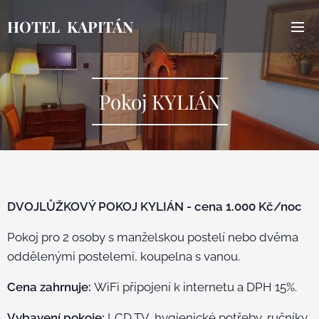
HOTEL KAPITÁN
Pokoj KYLIÁN
DVOJLŮŽKOVÝ POKOJ KYLIÁN - cena 1.000 Kč/noc
Pokoj pro 2 osoby s manželskou postelí nebo dvěma
oddělenými postelemi, koupelna s vanou.
Cena zahrnuje:
WiFi připojení k internetu a DPH 15%.
Vybavení pokoje:
LCD TV, hygienické potřeby, ručníky,